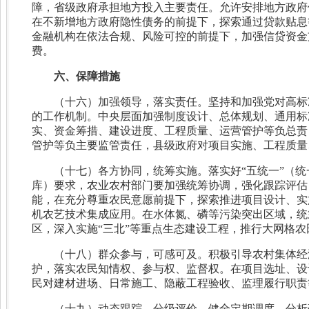
障，省级政府承担地方投入主要责任。允许安排地方政府
在不新增地方政府隐性债务的前提下，探索通过贷款贴息
金融机构在依法合规、风险可控的前提下，加强信贷资金
费。
六、保障措施
（十六）加强领导，落实责任。坚持和加强党对高标
的工作机制。中央层面加强制度设计、总体规划、通用标
实、资金筹措、建设进度、工程质量、运营管护等负总责
管护等负主要监管责任，县级政府对项目实施、工程质量
（十七）各方协同，统筹实施。落实好“五统一”（
库）要求，农业农村部门要加强统筹协调，强化跟踪评估
能，在充分尊重农民意愿前提下，探索推进项目设计、实
机农艺技术集成应用。在水体氮、磷等污染突出区域，统
区，深入实施“三北”等重点生态建设工程，推行大网格
（十八）群众参与，可感可及。积极引导农村集体经
护，落实农民知情权、参与权、监督权。在项目选址、设
民对建材进场、日常施工、隐蔽工程验收、监理履行职责
（十九）动态跟踪，分级评价。健全定期调度、分析