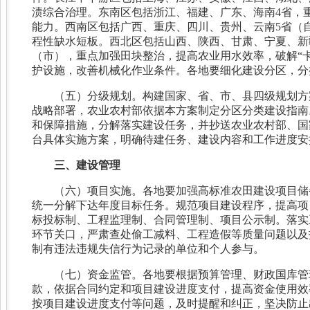
渍综合治理。东南区包括浙江、福建、广东、海南4省，
能力。西南区包括广西、重庆、四川、贵州、云南5省（
程性缺水短板。西北区包括山西、陕西、甘肃、宁夏、新
（市），重点加强田块整治，提高农业用水效率，破解“
护设施，改善机械化作业条件。各地要细化建设分区，分
（五）分级规划。构建国家、省、市、县四级规划方
战略部署，农业农村部依据本方案制定分区分类建设指南
和保障措施，分解落实建设任务，并抄送农业农村部、国
台具体实施方案，明确待建任务、建设内容和工作进度安
三、建设管理
（六）项目实施。各地要加强高标准农田建设项目储
统一分解下达年度目标任务。规范项目建设程序，提高项
标投标制、工程监理制、合同管理制、项目公示制。落实
环节关口，严肃查处偷工减料、工程造假等质量问题以及
制有违法违规失信行为记录的单位和个人参与。
（七）资金监管。各地要根据预算管理、财政国库管
款，依据合同约定和项目建设进度支付，提高资金使用效
按项目建设进度支付等问题，及时提醒和纠正，坚决防止