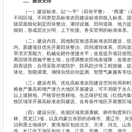
二、建设安排
（一）建设标准。以“一平”（田块平整）、“两通”
不同区域、不同类型高标准农田建设标准和投入标准。国
级层面细化制定田块整治、灌排设施、田间道路、地力提
细则，形成层次分明、上下衔接、务实管用的标准体系。
（二）建设内容。因地制宜推进高标准农田建设，统
内。新建项目优先开展田块整治、田间灌排体系、田间道
旱涝灾害能力、机械化耕作便捷水平；改造提升项目按照
离回填等措施平整土地，合理调整农田地表坡降，改善农
因害设防，合理采取岸坡防护、防风防沙等工程措施，提
体化、智能灌溉、墒情虫情自动监测、智慧气象服务等信
（三）建设布局。优化高标准农田建设空间布局和时
粮食产量高和增产潜力大地区开展建设，可不局限于永久
以上坡耕地、严格管控类耕地、生态保护红线（红线内集
牧区域等开展高标准农田建设。在有条件地区开展整区域
（四）建设分区。依据区域资源禀赋、耕作制度和行
林、黑龙江3省，以及内蒙古东部的赤峰市、通辽市、兴
治和黑土地保护。黄淮海区包括北京、天津、河北、山东
件。长江中下游区包括上海、江苏、安徽、江西、湖北、