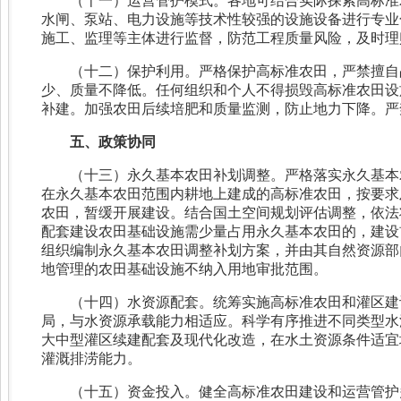
（十一）运营管护模式。各地可结合实际探索高标准
水闸、泵站、电力设施等技术性较强的设施设备进行专业
施工、监理等主体进行监督，防范工程质量风险，及时理
（十二）保护利用。严格保护高标准农田，严禁擅自
少、质量不降低。任何组织和个人不得损毁高标准农田设
补建。加强农田后续培肥和质量监测，防止地力下降。严
五、政策协同
（十三）永久基本农田补划调整。严格落实永久基本
在永久基本农田范围内耕地上建成的高标准农田，按要求
农田，暂缓开展建设。结合国土空间规划评估调整，依法
配套建设农田基础设施需少量占用永久基本农田的，建设
组织编制永久基本农田调整补划方案，并由其自然资源部
地管理的农田基础设施不纳入用地审批范围。
（十四）水资源配套。统筹实施高标准农田和灌区建
局，与水资源承载能力相适应。科学有序推进不同类型水
大中型灌区续建配套及现代化改造，在水土资源条件适宜
灌溉排涝能力。
（十五）资金投入。健全高标准农田建设和运营管护